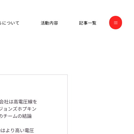
ちについて
活動内容
記事一覧
力会社は高電圧線を
ジョンズホプキン
のチームの結論
動はより高い電圧