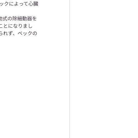
ョックによって心臓
動式の除細動器を
ことになりまし
られず、ベックの