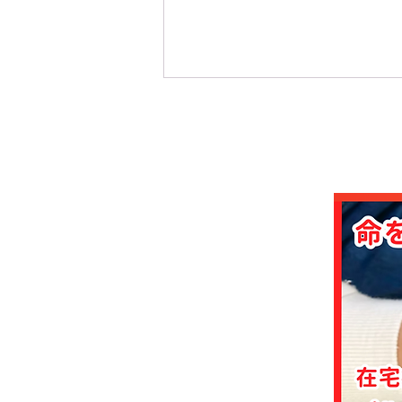
心臓移植の歴史 【30】移植
の直前で止まった試み