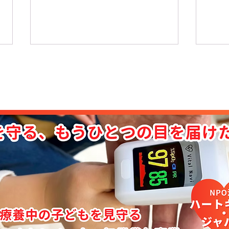
心臓移植の歴史 【29】小児
心臓
移植の可能性とアドリアン・
た進
カントロウィッツの挑戦