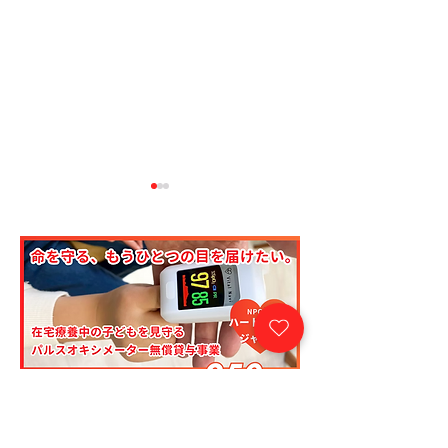
年度末パルスオキシメ
イオン幸せの黄色
ーター発送一時休止の
シートキャンペー
お知らせ
援団体に登録され
た
こどもたちの未来を守るために