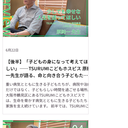
6月22日
【後半】「子どもの身になって考えてほ
しい」——TSURUMIこどもホスピス 原純
一先生が語る、命と向き合う子どもたち
へのまなざし
重い病気とともに生きる子どもたちが、病院や治療
だけではなく、子どもらしい時間を過ごせる場所。
大阪市鶴見区にあるTSURUMIこどもホスピスで
は、生命を脅かす病気とともに生きる子どもたちと
家族を支え続けています。 前半では、TSURUMIこ
どもホスピスが大切にしている「ホスピス」の意
味、設立の背景、そして運営体制や支援の仕組みに
ついて伺いました。 後半では、日々の関わりの中
で大切にしていること、印象に残るご家族とのエピ