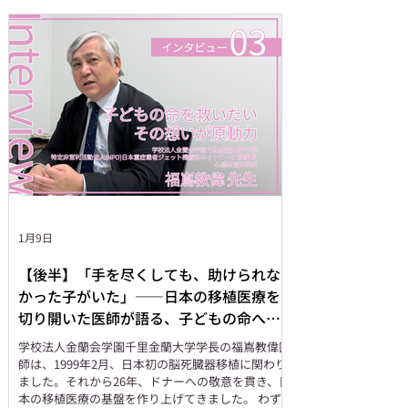
生命を脅かす病気とともに生きる子どもたちと家族
を支えている場所があります。大阪市鶴見区にあ
る、TSURUMIこどもホスピスです。 今回は、
TSURUMIこどもホスピス副理事長であり、小児血
液・腫瘍医として長年子どもたちと向き合ってこら
れた原純一先生に、こどもホスピスの役割、設立の
背景、そして子どもたちと家族に向き合う中で大切
にしていることについて、NPO法人ハートキッズ・
ジャパンがお話を伺いました。 【プロフィール】
原 純一（はら・じゅんいち）先生 TSURUMIこども
ホスピス副理事長。小児血液・腫瘍医。小児がん診
療に長年携わり、命に関わる病気を抱える子どもた
ちと家族に向き合ってきた。TSURUMIこどもホス
ピスでは、医療の枠を超え、子どもたちがその子ら
1月9日
しく過ごせる
【後半】「手を尽くしても、助けられな
かった子がいた」――日本の移植医療を
切り開いた医師が語る、子どもの命への
責任
学校法人金蘭会学園千里金蘭大学学長の福嶌教偉医
師は、1999年2月、日本初の脳死臓器移植に関わり
ました。それから26年、ドナーへの敬意を貫き、日
本の移植医療の基盤を作り上げてきました。 わず