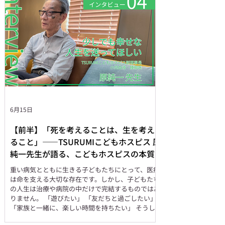
ソード、そして命と向き合う子どもたちから教えら
れたことについて、原純一先生にお話を伺います。
<【前半】はこちらから> たどり着けていない子ど
もたちに、どう届けるか ――設立から10年が経
ち、現在、特に課題として感じていることはありま
すか。 一つの大きな課題は、ここに来られるご家
族には、どうしても偏りがあるということです。家
族に情報を探す力がある。病院や支援者とのつなが
りがある。ここまで来ることができる環境がある。
そうしたご家庭は、TSURUMIこどもホスピスにつ
ながりやすいかもしれません。でも、家族の関係が
6月15日
難しかったり、経済的に厳し
【前半】「死を考えることは、生を考え
ること」——TSURUMIこどもホスピス 原
純一先生が語る、こどもホスピスの本質
重い病気とともに生きる子どもたちにとって、医療
は命を支える大切な存在です。しかし、子どもたち
の人生は治療や病院の中だけで完結するものではあ
りません。 「遊びたい」 「友だちと過ごしたい」
「家族と一緒に、楽しい時間を持ちたい」 そうし
た子どもとして当たり前の願いを大切にしながら、