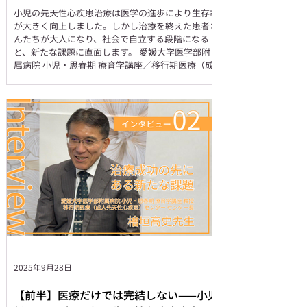
小児の先天性心疾患治療は医学の進歩により生存率
が大きく向上しました。しかし治療を終えた患者さ
んたちが大人になり、社会で自立する段階になる
と、新たな課題に直面します。 愛媛大学医学部附
属病院 小児・思春期 療育学講座／移行期医療（成
人先天性心疾患）センターで活動される檜垣高史...
2025年9月28日
【前半】医療だけでは完結しない——小児