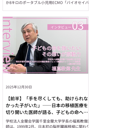
か8キロのポータブル小児用ECMO「バイオセイバ
ー」の開発、地方の重症患者を救うドクタージェッ
ト搬送ネットワークの構築。すべての原動力は、子
どもの命を救いたいという強い想いです。 移植医
療にかける想いと、子どもの命を救うための取り組
みについて話を伺いました。 <【前半】はこちらか
ら> 小児の命を救う技術開発 ――現在の日本におけ
る小児用人工心臓の技術水準と普及状況について教
えてください。 小児用人工心臓の大きな課題は、
サイズと血流量でした。子どもの体は小さいですか
ら、機械も小型化しなければいけない。でもただ小
さくすればいいわけではなく、必要な血流を確保し
ながら、子どもの体に負担をかけない設計が求めら
れます。 そしてもう一つ、搬送の問題がありまし
た。以前のエクスコアやニプロといった機械は約
100キロもあって、搬送するのが本当に大変でし
2025年12月30日
た。この20年ほどで技術が進
【前半】「手を尽くしても、助けられな
かった子がいた」――日本の移植医療を
切り開いた医師が語る、子どもの命への
責任
学校法人金蘭会学園千里金蘭大学学長の福嶌教偉医
師は、1999年2月、日本初の脳死臓器移植に関わり