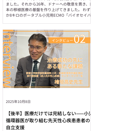
ました。それから26年、ドナーへの敬意を貫き、日
本の移植医療の基盤を作り上げてきました。 わず
か8キロのポータブル小児用ECMO「バイオセイバ
ー」の開発、地方の重症患者を救うドクタージェッ
ト搬送ネットワークの構築。すべての原動力は、子
どもの命を救いたいという強い想いです。 移植医
療にかける想いと、子どもの命を救うための取り組
みについて話を伺いました。 和田心臓移植から始
まった、医師への道 ――福嶌先生が心臓外科医、
そして移植医療に関わるようになった経緯を教えて
ください。 きっかけは小学校6年生の時に見た和田
心臓移植のニュースでした。1968年8月8日のこと
です。当時、公立の中学校では坊主頭が決まりで、
それが嫌で中学受験の勉強をしていたのですが、そ
の夏休みに「心臓が取り替えられる」というニュー
スが流れてきて、本当に衝撃を受けました。 とこ
ろが患者さんが術後に亡くなった途端、報道が一変
しました。それまで「神様」のように扱われていた
2025年10月8日
和田先生に対しての扱いが突
【後半】医療だけでは完結しない——小児
循環器医が取り組む先天性心疾患患者の
自立支援