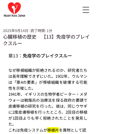
2025年9月14日
読了時間: 1分
心臓移植の歴史 【13】免疫学のブレイ
クスルー
章13：
免疫学のブレイクスルー
なぜ移植組織が拒絶されるのか、研究者たち
は長年理解できずにいた。1902年、ウルマン
は「第4の要素」が移植組織を破壊する可能
性を示唆した。
1941年、イギリスの生物学者ピーター・メダ
ウォーは戦傷兵の治療法を探る政府の要請で
皮膚移植の研究を行った。彼は、同じウサギ
に2度皮膚移植を行ったところ、2回目の移植
が1回目よりも早く拒絶されたことを発見し
た。
これは免疫システムが
移植片
を
異物として認