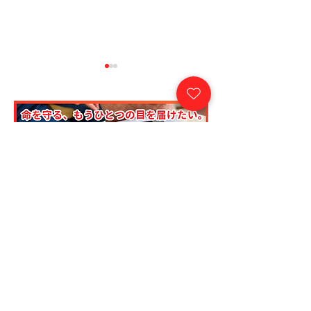
心臓移植の歴史
心臓移植の歴史
【28】隠れた進展と研
【27】ハーディ
究者たちの努力
とその後の進展
こどもたちの未来を守るために
この活動を支援する